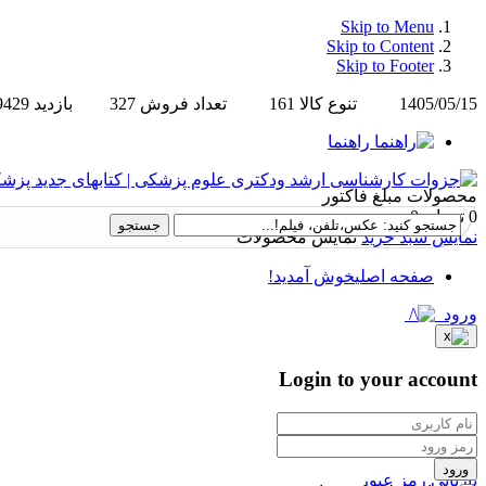
Skip to Menu
Skip to Content
Skip to Footer
1405/05/15
تنوع کالا
161
تعداد فروش
327
بازدید
9429
راهنما
محصولات
مبلغ فاکتور
0 تومان
0
نمایش سبد خرید
نمایش محصولات
صفحه اصلی
خوش آمدید!
ورود
Login to your account
ورود
بازیابی رمز عبور