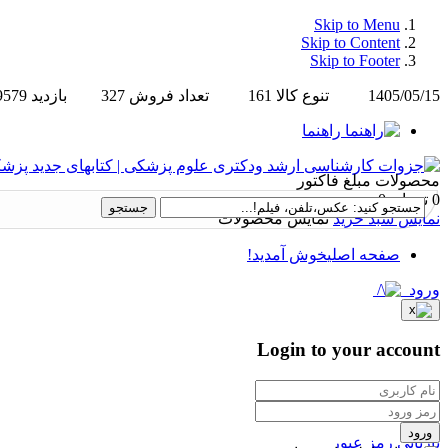
Skip to Menu
Skip to Content
Skip to Footer
1405/05/15
تنوع کالا
161
تعداد فروش
327
بازدید
9579
راهنما
محصولات
مبلغ فاکتور
0 تومان
0
نمایش سبد خرید
نمایش محصولات
صفحه اصلی
خوش آمدید!
ورود
Login to your account
ورود
بازیابی رمز عبور